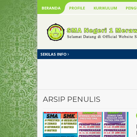
BERANDA
PROFILE
KURIKULUM
PEN
SEKILAS INFO
ARSIP PENULIS