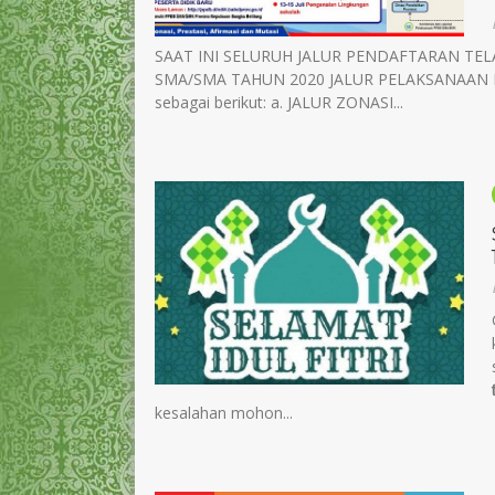
SAAT INI SELURUH JALUR PENDAFTARAN TE
SMA/SMA TAHUN 2020 JALUR PELAKSANAAN PPD
Rina Indriyasari, A.Md.
Mizayanti Utam
sebagai berikut: a. JALUR ZONASI...
NIP
-
NIP
STAT
Honorer
STAT
PEND
D3
PEND
GTK
Pengelola Laboratorium
GTK
Pe
kesalahan mohon...