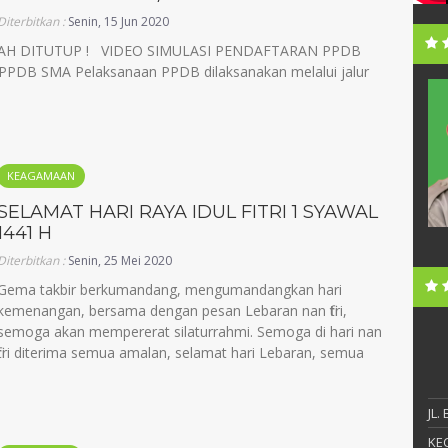
Diterbitkan :
Senin, 15 Jun 2020
LAH DITUTUP ! VIDEO SIMULASI PENDAFTARAN PPDB
B SMA Pelaksanaan PPDB dilaksanakan melalui jalur
i, S.Pd.
Sunandar, S.Pd., MM
NIP
19720630 199903 1 006
Honorer
STAT
PNS
KEAGAMAAN
S1
PEND
S2
ngelola Data
GTK
Kepala Sekolah
SELAMAT HARI RAYA IDUL FITRI 1 SYAWAL
1441 H
Diterbitkan :
Senin, 25 Mei 2020
Gema takbir berkumandang, mengumandangkan hari
kemenangan, bersama dengan pesan Lebaran nan fitri,
semoga akan mempererat silaturrahmi. Semoga di hari nan
fitri diterima semua amalan, selamat hari Lebaran, semua
JL.
KEC