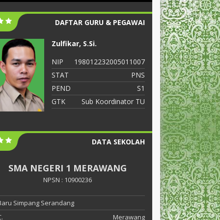
DAFTAR GURU & PEGAWAI
Zulfikar, S.Si.
S
NIP
198012232005011007
N
STAT
PNS
S
PEND
S1
P
GTK
Sub Koordinator TU
G
DATA SEKOLAH
SMA NEGERI 1 MERAWANG
NPSN : 10900236
 Baru Simpang Serandang
.
Merawang