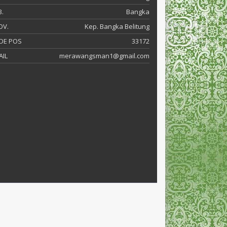
.
Bangka
OV.
Kep. Bangka Belitung
DE POS
33172
AIL
merawangsman1@gmail.com