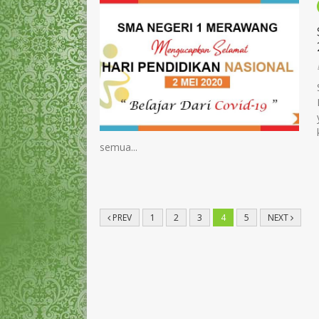
semua...
PREV
1
2
3
4
5
NEXT