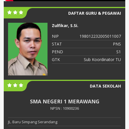
DAFTAR GURU & PEGAWAI
Zulfikar, S.Si.
06
NIP
198012232005011007
NS
STAT
PNS
S2
PEND
S1
ah
GTK
Sub Koordinator TU
DATA SEKOLAH
SMA NEGERI 1 MERAWANG
NPSN : 10900236
JL. Baru Simpang Serandang