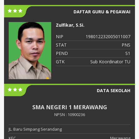
DAFTAR GURU & PEGAWAI
Zulfikar, S.Si.
06
NIP
198012232005011007
NS
STAT
PNS
S2
PEND
S1
ah
GTK
Sub Koordinator TU
DATA SEKOLAH
SMA NEGERI 1 MERAWANG
NPSN : 10900236
JL. Baru Simpang Serandang
KEC.
Merawang