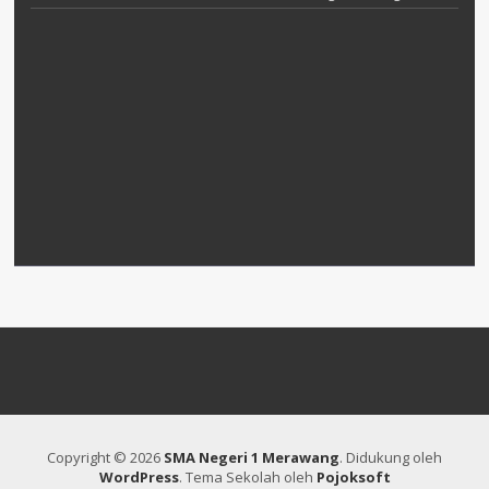
Copyright © 2026
SMA Negeri 1 Merawang
.
Didukung oleh
WordPress
. Tema Sekolah oleh
Pojoksoft