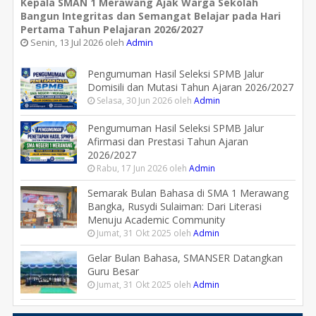
Kepala SMAN 1 Merawang Ajak Warga Sekolah
Bangun Integritas dan Semangat Belajar pada Hari
Pertama Tahun Pelajaran 2026/2027
Senin, 13 Jul 2026
oleh
Admin
Pengumuman Hasil Seleksi SPMB Jalur
Domisili dan Mutasi Tahun Ajaran 2026/2027
Selasa, 30 Jun 2026
oleh
Admin
Pengumuman Hasil Seleksi SPMB Jalur
Afirmasi dan Prestasi Tahun Ajaran
2026/2027
Rabu, 17 Jun 2026
oleh
Admin
Semarak Bulan Bahasa di SMA 1 Merawang
Bangka, Rusydi Sulaiman: Dari Literasi
Menuju Academic Community
Jumat, 31 Okt 2025
oleh
Admin
Gelar Bulan Bahasa, SMANSER Datangkan
Guru Besar
Jumat, 31 Okt 2025
oleh
Admin