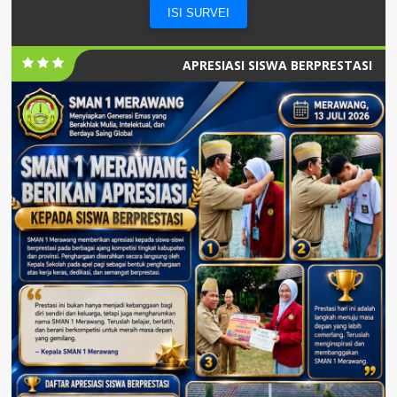
ISI SURVEI
APRESIASI SISWA BERPRESTASI