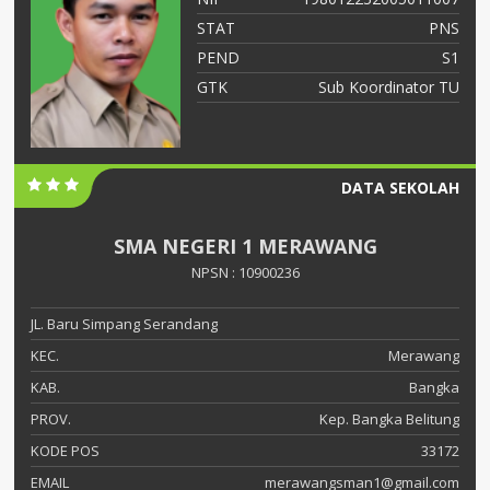
NS
STAT
PNS
S2
PEND
S1
ah
GTK
Sub Koordinator TU
DATA SEKOLAH
SMA NEGERI 1 MERAWANG
NPSN : 10900236
JL. Baru Simpang Serandang
KEC.
Merawang
KAB.
Bangka
PROV.
Kep. Bangka Belitung
KODE POS
33172
EMAIL
merawangsman1@gmail.com