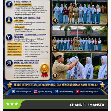
>
CHANNEL SMANSER