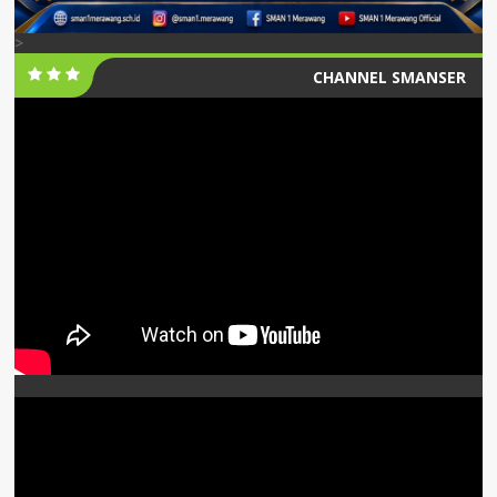
>
CHANNEL SMANSER