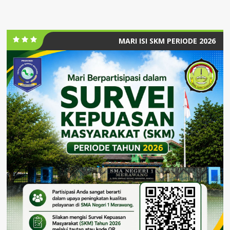
MARI ISI SKM PERIODE 2026