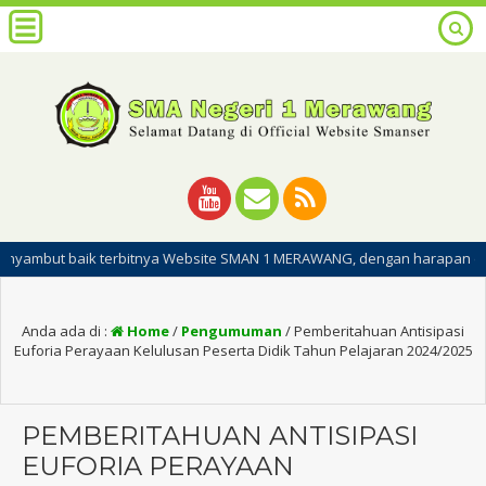
aik terbitnya Website SMAN 1 MERAWANG, dengan harapan dipublikasinya 
Anda ada di :
Home
/
Pengumuman
/
Pemberitahuan Antisipasi
Euforia Perayaan Kelulusan Peserta Didik Tahun Pelajaran 2024/2025
PEMBERITAHUAN ANTISIPASI
EUFORIA PERAYAAN