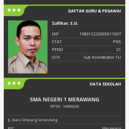
DAFTAR GURU & PEGAWAI
Zulfikar, S.Si.
06
NIP
198012232005011007
NS
STAT
PNS
S2
PEND
S1
ah
GTK
Sub Koordinator TU
DATA SEKOLAH
SMA NEGERI 1 MERAWANG
NPSN : 10900236
JL. Baru Simpang Serandang
KEC.
Merawang