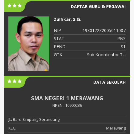
DAFTAR GURU & PEGAWAI
Zulfikar, S.Si.
06
NIP
198012232005011007
NS
STAT
PNS
S2
PEND
S1
ah
GTK
Sub Koordinator TU
DATA SEKOLAH
SMA NEGERI 1 MERAWANG
NPSN : 10900236
JL. Baru Simpang Serandang
KEC.
Merawang