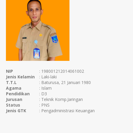
NIP
: 198001212014061002
Jenis Kelamin
: Laki-laki
T.T.L
: Baturusa, 21 Januari 1980
Agama
: Islam
Pendidikan
: D3
Jurusan
: Teknik Komp.Jaringan
Status
: PNS
Jenis GTK
: Pengadministrasi Keuangan