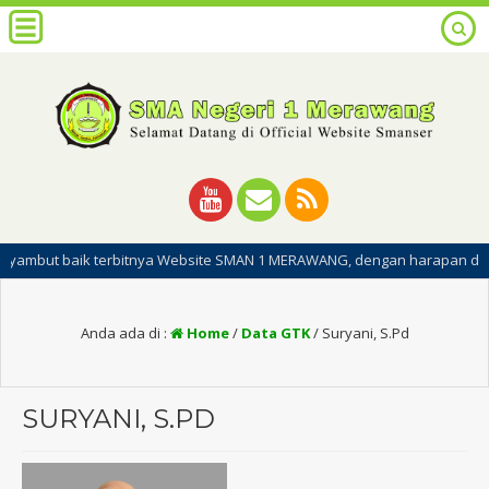
aik terbitnya Website SMAN 1 MERAWANG, dengan harapan dipublikasinya 
Anda ada di :
Home
/
Data GTK
/
Suryani, S.Pd
SURYANI, S.PD