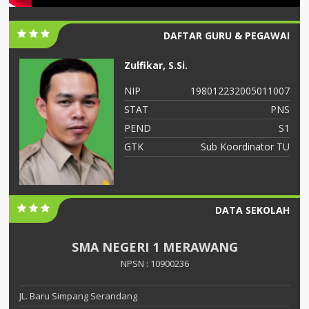
DAFTAR GURU & PEGAWAI
Zulfikar, S.Si.
06
NIP
198012232005011007
NS
STAT
PNS
S2
PEND
S1
ah
GTK
Sub Koordinator TU
DATA SEKOLAH
SMA NEGERI 1 MERAWANG
NPSN : 10900236
JL. Baru Simpang Serandang