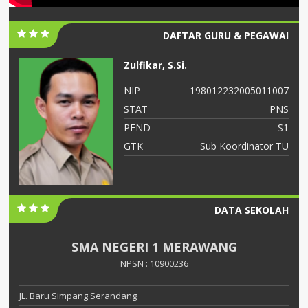
DAFTAR GURU & PEGAWAI
Zulfikar, S.Si.
06
NIP
198012232005011007
NS
STAT
PNS
S2
PEND
S1
ah
GTK
Sub Koordinator TU
DATA SEKOLAH
SMA NEGERI 1 MERAWANG
NPSN : 10900236
JL. Baru Simpang Serandang