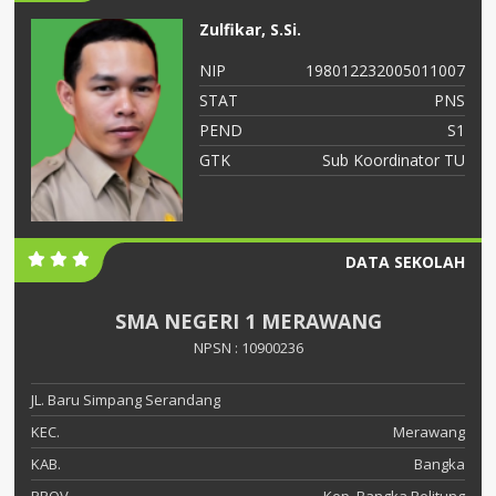
Zulfikar, S.Si.
06
NIP
198012232005011007
NS
STAT
PNS
S2
PEND
S1
ah
GTK
Sub Koordinator TU
DATA SEKOLAH
SMA NEGERI 1 MERAWANG
NPSN : 10900236
JL. Baru Simpang Serandang
KEC.
Merawang
KAB.
Bangka