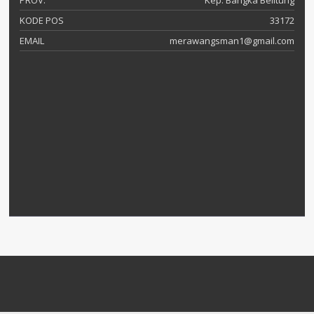
PROV.
Kep. Bangka Belitung
KODE POS
33172
EMAIL
merawangsman1@gmail.com