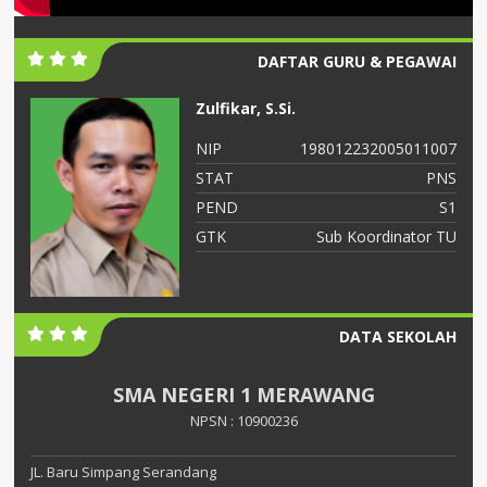
DAFTAR GURU & PEGAWAI
Zulfikar, S.Si.
06
NIP
198012232005011007
NS
STAT
PNS
S2
PEND
S1
ah
GTK
Sub Koordinator TU
DATA SEKOLAH
SMA NEGERI 1 MERAWANG
NPSN : 10900236
JL. Baru Simpang Serandang