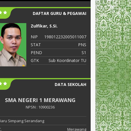
DAFTAR GURU & PEGAWAI
Zulfikar, S.Si.
S
NIP
198012232005011007
N
STAT
PNS
S
PEND
S1
P
GTK
Sub Koordinator TU
G
DATA SEKOLAH
SMA NEGERI 1 MERAWANG
NPSN : 10900236
 Baru Simpang Serandang
.
Merawang