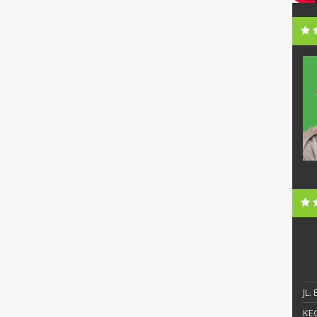
i, S.Pd.
Sunandar, S.Pd., MM
NIP
19720630 199903 1 006
Honorer
STAT
PNS
S1
PEND
S2
ngelola Data
GTK
Kepala Sekolah
JL.
KEC