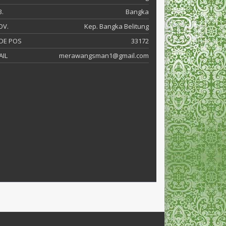
.
Bangka
OV.
Kep. Bangka Belitung
DE POS
33172
AIL
merawangsman1@gmail.com