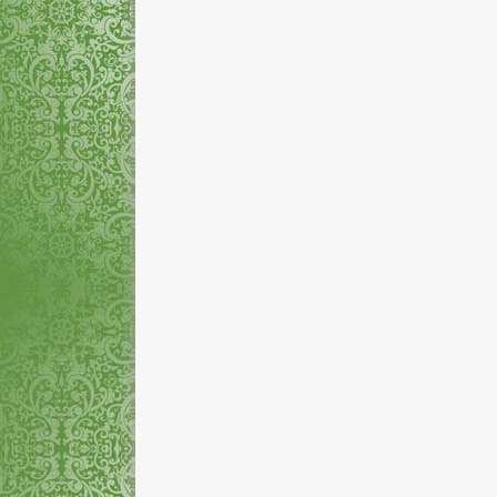
Rina Indriyasari, A.Md.
Mizayanti Utam
NIP
-
NIP
STAT
Honorer
STAT
PEND
D3
PEND
GTK
Pengelola Laboratorium
GTK
Pe