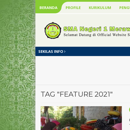
BERANDA
PROFILE
KURIKULUM
PEN
SEKILAS INFO
TAG "FEATURE 2021"