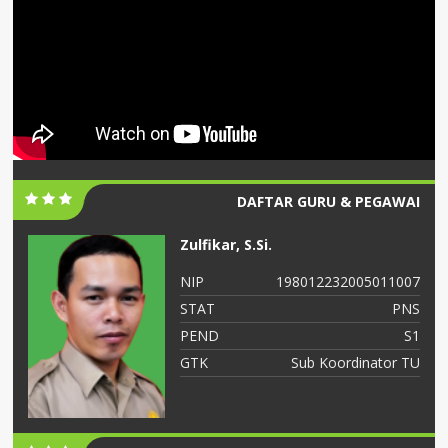
DAFTAR GURU & PEGAWAI
Zulfikar, S.Si.
06
NIP
198012232005011007
NS
STAT
PNS
S2
PEND
S1
ah
GTK
Sub Koordinator TU