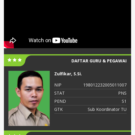
DAFTAR GURU & PEGAWAI
Zulfikar, S.Si.
06
NIP
198012232005011007
NS
STAT
PNS
S2
PEND
S1
ah
GTK
Sub Koordinator TU