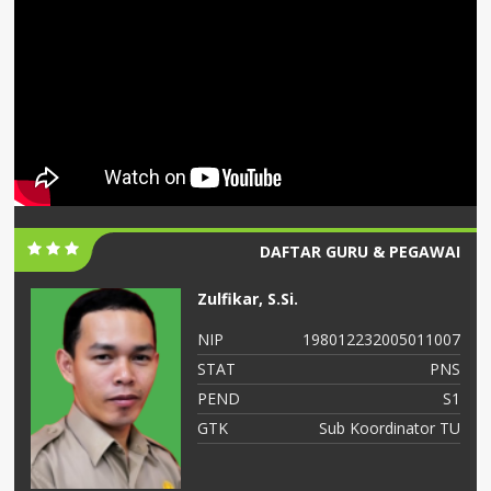
DAFTAR GURU & PEGAWAI
Zulfikar, S.Si.
06
NIP
198012232005011007
NS
STAT
PNS
S2
PEND
S1
ah
GTK
Sub Koordinator TU