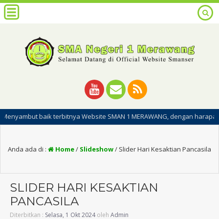
ut baik terbitnya Website SMAN 1 MERAWANG, dengan harapan dipublikasi
Anda ada di :
Home
/
Slideshow
/
Slider Hari Kesaktian Pancasila
SLIDER HARI KESAKTIAN
PANCASILA
Diterbitkan :
Selasa, 1 Okt 2024
oleh
Admin