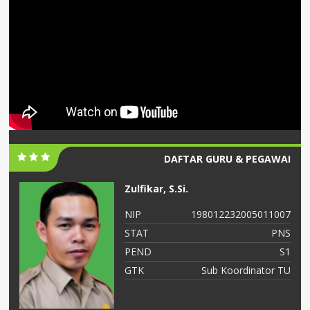
DAFTAR GURU & PEGAWAI
Zulfikar, S.Si.
06
NIP
198012232005011007
NS
STAT
PNS
S2
PEND
S1
ah
GTK
Sub Koordinator TU