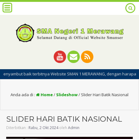
t baik terbitnya Website SMAN 1 MERAWANG, dengan harapan dipublikasin
Anda ada di :
Home
/
Slideshow
/
Slider Hari Batik Nasional
SLIDER HARI BATIK NASIONAL
Diterbitkan :
Rabu, 2 Okt 2024
oleh
Admin