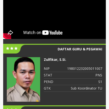
DAFTAR GURU & PEGAWAI
Zulfikar, S.Si.
06
NIP
198012232005011007
NS
STAT
PNS
S2
PEND
S1
ah
GTK
Sub Koordinator TU