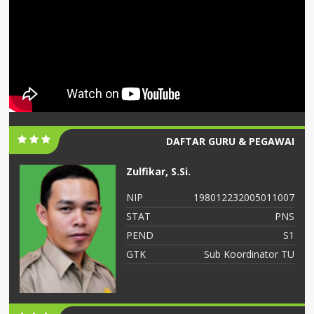
DAFTAR GURU & PEGAWAI
Zulfikar, S.Si.
06
NIP
198012232005011007
NS
STAT
PNS
S2
PEND
S1
ah
GTK
Sub Koordinator TU