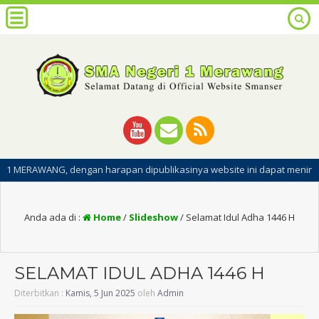
NG, dengan harapan dipublikasinya website ini dapat meningkatkan lay
Anda ada di :
Home
/
Slideshow
/
Selamat Idul Adha 1446 H
SELAMAT IDUL ADHA 1446 H
Diterbitkan :
Kamis, 5 Jun 2025
oleh
Admin