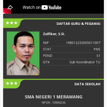
DAFTAR GURU & PEGAWAI
Zulfikar, S.Si.
06
NIP
198012232005011007
NS
STAT
PNS
S2
PEND
S1
ah
GTK
Sub Koordinator TU
DATA SEKOLAH
SMA NEGERI 1 MERAWANG
NPSN : 10900236