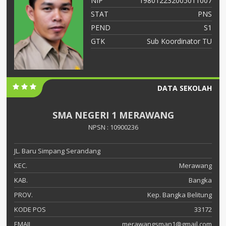
06
NIP
198012232005011007
NS
STAT
PNS
S2
PEND
S1
ah
GTK
Sub Koordinator TU
DATA SEKOLAH
SMA NEGERI 1 MERAWANG
NPSN : 10900236
JL. Baru Simpang Serandang
KEC.
Merawang
KAB.
Bangka
PROV.
Kep. Bangka Belitung
KODE POS
33172
EMAIL
merawangsman1@gmail.com