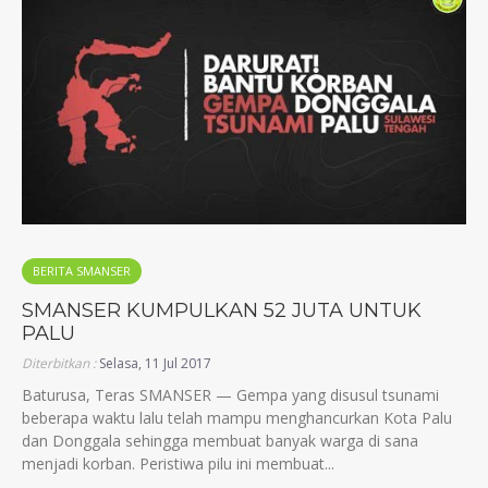
BERITA SMANSER
SMANSER KUMPULKAN 52 JUTA UNTUK
PALU
Diterbitkan :
Selasa, 11 Jul 2017
Baturusa, Teras SMANSER — Gempa yang disusul tsunami
beberapa waktu lalu telah mampu menghancurkan Kota Palu
dan Donggala sehingga membuat banyak warga di sana
menjadi korban. Peristiwa pilu ini membuat...