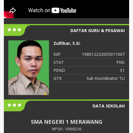
DAFTAR GURU & PEGAWAI
Zulfikar, S.Si.
06
NIP
198012232005011007
NS
STAT
PNS
S2
PEND
S1
ah
GTK
Sub Koordinator TU
DATA SEKOLAH
SMA NEGERI 1 MERAWANG
NPSN : 10900236