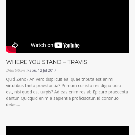
WHERE YOU STAND – TRAVIS
Diterbitkan :
Rabu, 12 Jul 2017
Quid Zeno? An vero displicuit ea, quae tributa est animi
virtutibus tanta praestantia? Primum cur ista res digna odio
est, nisi quod est turpis? Ad eas enim res ab Epicuro praecepta
dantur. Quicquid enim a sapientia proficiscitur, id continuo
debet...