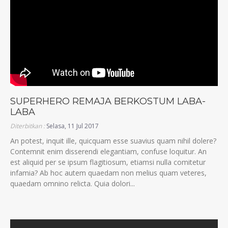
SUPERHERO REMAJA BERKOSTUM LABA-
LABA
Diterbitkan :
Selasa, 11 Jul 2017
An potest, inquit ille, quicquam esse suavius quam nihil dolere?
Contemnit enim disserendi elegantiam, confuse loquitur. An
est aliquid per se ipsum flagitiosum, etiamsi nulla comitetur
infamia? Ab hoc autem quaedam non melius quam veteres,
quaedam omnino relicta. Quia dolori...