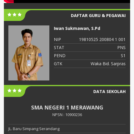
DAFTAR GURU & PEGAWAI
Dr. Abdillah Arif, M.Pd
01
NIP
19810523 200903 1 003
NS
STAT
PNS
S1
PEND
S3
as
GTK
Guru BK
DATA SEKOLAH
SMA NEGERI 1 MERAWANG
NPSN : 10900236
JL. Baru Simpang Serandang