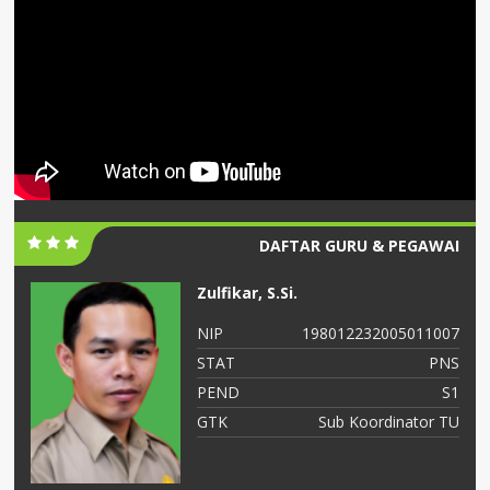
DAFTAR GURU & PEGAWAI
Zulfikar, S.Si.
06
NIP
198012232005011007
NS
STAT
PNS
S2
PEND
S1
ah
GTK
Sub Koordinator TU