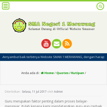
but baik terbitnya Website SMAN 1 MERAWANG, dengan harapan dipublikas
Anda ada di :
Home
/
Quotes / Kutipan
/
Diterbitkan :
Selasa, 11 Jul 2017
oleh
Admin
Guru merupakan faktor penting dalam proses belajar-
mengajar. Itulah kenapa kami mendatangkan guru-guru terbaik