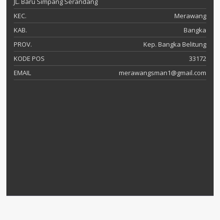
JL. Baru Simpang Serandang
KEC.
Merawang
KAB.
Bangka
PROV.
Kep. Bangka Belitung
KODE POS
33172
EMAIL
merawangsman1@gmail.com