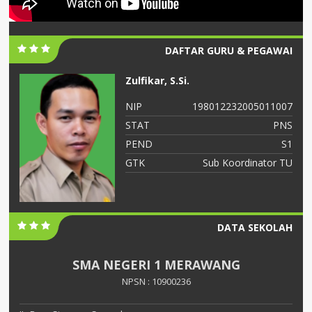
DAFTAR GURU & PEGAWAI
Zulfikar, S.Si.
06
NIP
198012232005011007
NS
STAT
PNS
S2
PEND
S1
ah
GTK
Sub Koordinator TU
DATA SEKOLAH
SMA NEGERI 1 MERAWANG
NPSN : 10900236