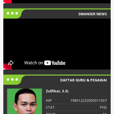
SMANSER NEWS
DAFTAR GURU & PEGAWAI
Zulfikar, S.Si.
06
NIP
198012232005011007
NS
STAT
PNS