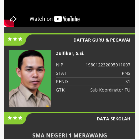
DAFTAR GURU & PEGAWAI
Zulfikar, S.Si.
06
NIP
198012232005011007
NS
STAT
PNS
S2
PEND
S1
ah
GTK
Sub Koordinator TU
DATA SEKOLAH
SMA NEGERI 1 MERAWANG