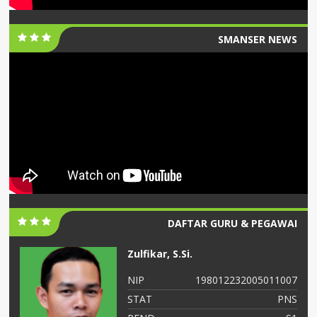
SMANSER NEWS
DAFTAR GURU & PEGAWAI
Zulfikar, S.Si.
06
NIP
198012232005011007
NS
STAT
PNS