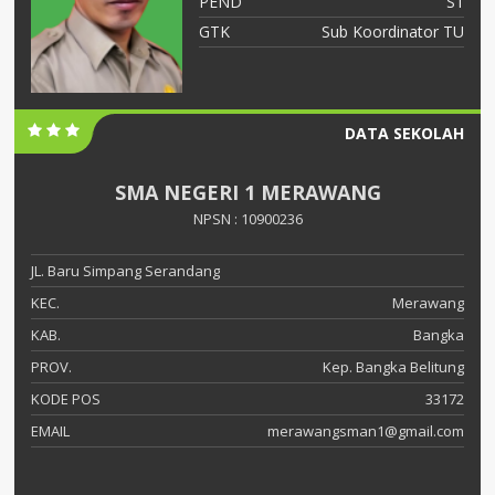
S2
PEND
S1
ah
GTK
Sub Koordinator TU
DATA SEKOLAH
SMA NEGERI 1 MERAWANG
NPSN : 10900236
JL. Baru Simpang Serandang
KEC.
Merawang
KAB.
Bangka
PROV.
Kep. Bangka Belitung
KODE POS
33172
EMAIL
merawangsman1@gmail.com