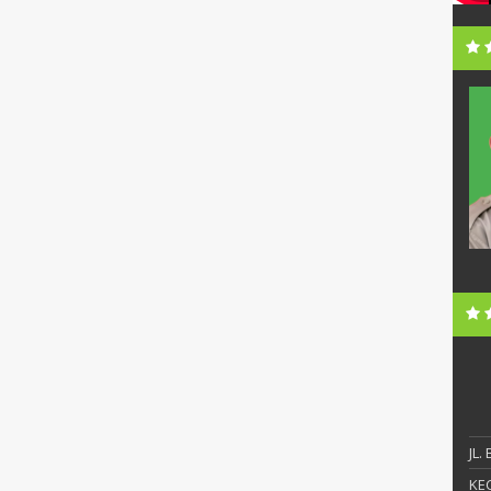
i, S.Pd.
Sunandar, S.Pd., MM
NIP
19720630 199903 1 006
Honorer
STAT
PNS
S1
PEND
S2
ngelola Data
GTK
Kepala Sekolah
JL.
KEC