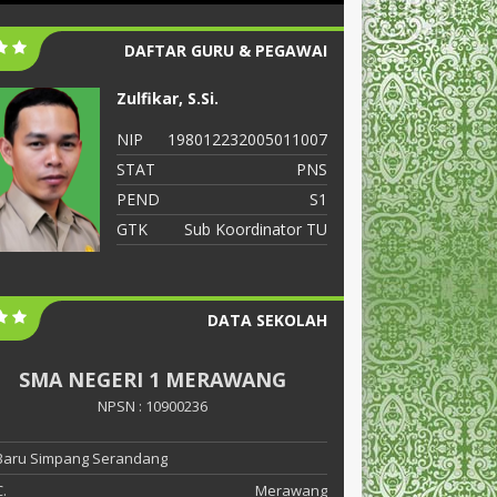
DAFTAR GURU & PEGAWAI
Zulfikar, S.Si.
S
NIP
198012232005011007
N
STAT
PNS
S
PEND
S1
P
GTK
Sub Koordinator TU
G
DATA SEKOLAH
SMA NEGERI 1 MERAWANG
NPSN : 10900236
 Baru Simpang Serandang
.
Merawang