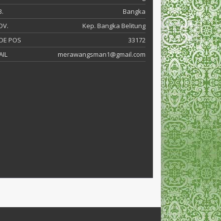
.
Bangka
OV.
Kep. Bangka Belitung
DE POS
33172
AIL
merawangsman1@gmail.com