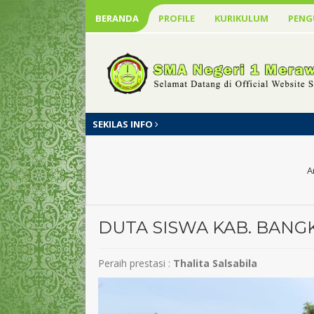
BERANDA
PROFILE
KURIKULUM
PEN
SEKILAS INFO
A
DUTA SISWA KAB. BANGK
Peraih prestasi :
Thalita Salsabila