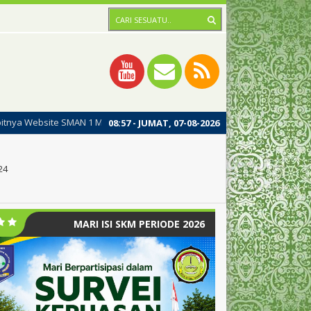
1 MERAWANG, dengan harapan dipublikasinya website ini dapat meningkat
08
:
57
- JUMAT, 07-08-2026
24
MARI ISI SKM PERIODE 2026