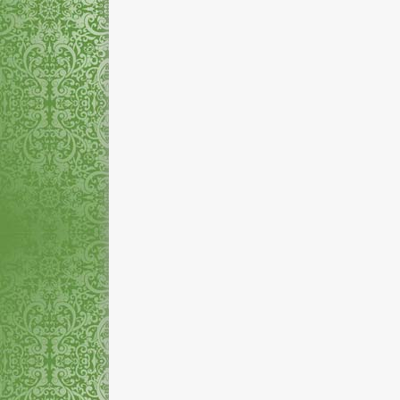
Rina Indriyasari, A.Md.
Mizayanti Utam
NIP
-
NIP
STAT
Honorer
STAT
PEND
D3
PEND
GTK
Pengelola Laboratorium
GTK
Pe