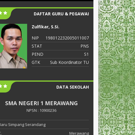
DAFTAR GURU & PEGAWAI
Zulfikar, S.Si.
S
NIP
198012232005011007
N
STAT
PNS
S
PEND
S1
P
GTK
Sub Koordinator TU
G
DATA SEKOLAH
SMA NEGERI 1 MERAWANG
NPSN : 10900236
 Baru Simpang Serandang
.
Merawang