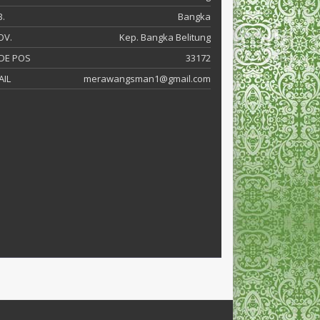
.
Bangka
OV.
Kep. Bangka Belitung
DE POS
33172
AIL
merawangsman1@gmail.com