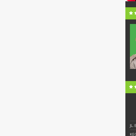
i, S.Pd.
Sunandar, S.Pd., MM
NIP
19720630 199903 1 006
Honorer
STAT
PNS
S1
PEND
S2
ngelola Data
GTK
Kepala Sekolah
JL.
KEC