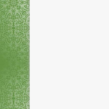
Rina Indriyasari, A.Md.
Mizayanti Utam
NIP
-
NIP
STAT
Honorer
STAT
PEND
D3
PEND
GTK
Pengelola Laboratorium
GTK
Pe