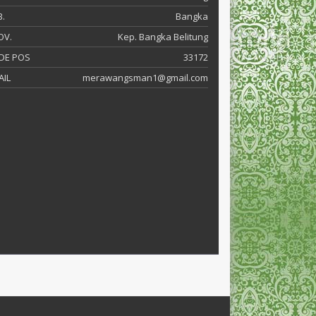
.
Bangka
OV.
Kep. Bangka Belitung
DE POS
33172
AIL
merawangsman1@gmail.com