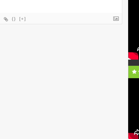
{}
[+]