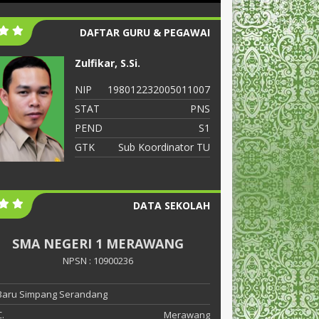
DAFTAR GURU & PEGAWAI
Zulfikar, S.Si.
S
NIP
198012232005011007
N
STAT
PNS
S
PEND
S1
P
GTK
Sub Koordinator TU
G
DATA SEKOLAH
SMA NEGERI 1 MERAWANG
NPSN : 10900236
 Baru Simpang Serandang
.
Merawang