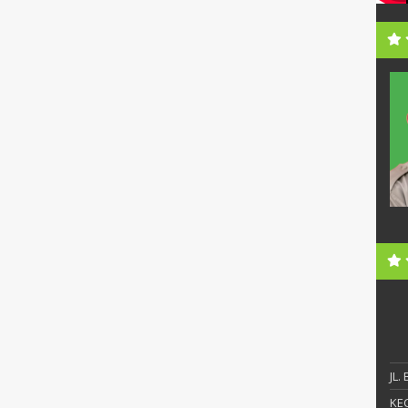
i, S.Pd.
Sunandar, S.Pd., MM
NIP
19720630 199903 1 006
Honorer
STAT
PNS
S1
PEND
S2
ngelola Data
GTK
Kepala Sekolah
JL.
KEC