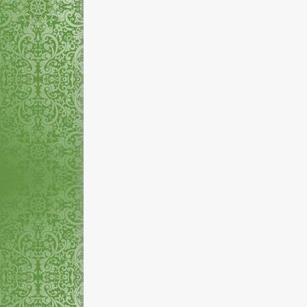
Rina Indriyasari, A.Md.
Mizayanti Utam
NIP
-
NIP
STAT
Honorer
STAT
PEND
D3
PEND
GTK
Pengelola Laboratorium
GTK
Pe