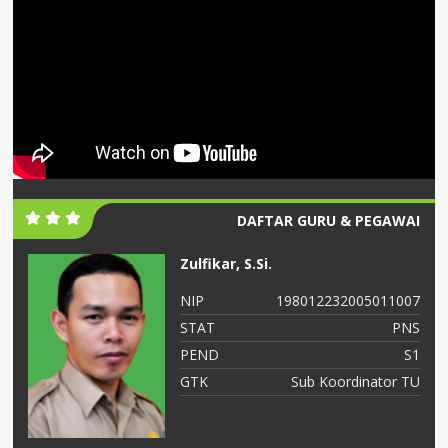
DAFTAR GURU & PEGAWAI
Zulfikar, S.Si.
06
NIP
198012232005011007
NS
STAT
PNS
S2
PEND
S1
ah
GTK
Sub Koordinator TU