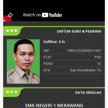
DAFTAR GURU & PEGAWAI
Zulfikar, S.Si.
06
NIP
198012232005011007
NS
STAT
PNS
S2
PEND
S1
ah
GTK
Sub Koordinator TU
DATA SEKOLAH
SMA NEGERI 1 MERAWANG