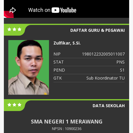
DAFTAR GURU & PEGAWAI
Zulfikar, S.Si.
06
NIP
198012232005011007
NS
STAT
PNS
S2
PEND
S1
ah
GTK
Sub Koordinator TU
DATA SEKOLAH
SMA NEGERI 1 MERAWANG
NPSN : 10900236