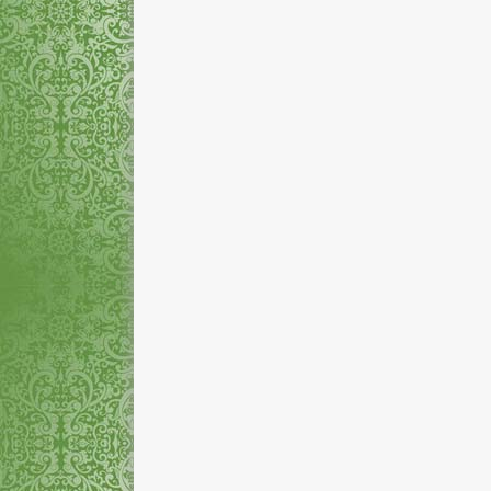
Rina Indriyasari, A.Md.
Mizayanti Utam
NIP
-
NIP
STAT
Honorer
STAT
PEND
D3
PEND
GTK
Pengelola Laboratorium
GTK
Pe