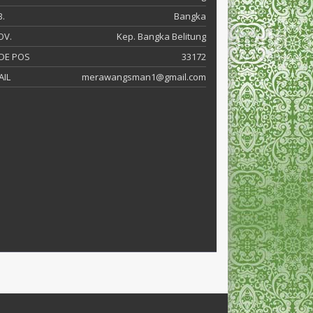
.
Bangka
OV.
Kep. Bangka Belitung
DE POS
33172
AIL
merawangsman1@gmail.com