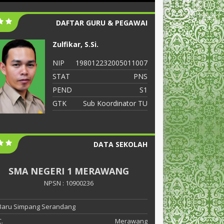
DAFTAR GURU & PEGAWAI
Zulfikar, S.Si.
S
NIP
198012232005011007
N
STAT
PNS
S
PEND
S1
P
GTK
Sub Koordinator TU
G
DATA SEKOLAH
SMA NEGERI 1 MERAWANG
NPSN : 10900236
 Baru Simpang Serandang
.
Merawang