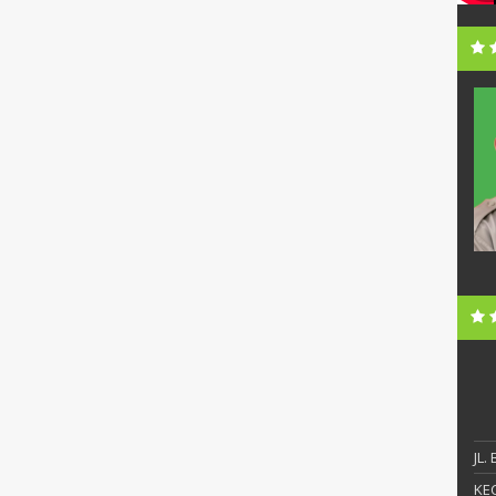
i, S.Pd.
Sunandar, S.Pd., MM
NIP
19720630 199903 1 006
Honorer
STAT
PNS
S1
PEND
S2
ngelola Data
GTK
Kepala Sekolah
JL.
KEC