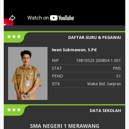
DAFTAR GURU & PEGAWAI
Dr. Abdillah Arif, M.Pd
804 1 001
NIP
19810523 200903 1 
PNS
STAT
S1
PEND
. Sarpras
GTK
Guru
DATA SEKOLAH
SMA NEGERI 1 MERAWANG